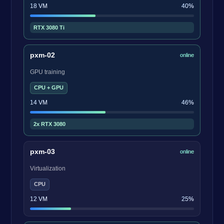
18 VM
40%
RTX 3080 Ti
pxm-02
online
GPU training
CPU + GPU
14 VM
46%
2x RTX 3080
pxm-03
online
Virtualization
CPU
12 VM
25%