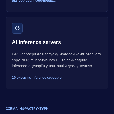
відтворювані середовища
05
AI inference servers
GPU-сервери для запуску моделей комп’ютерного
зору, NLP, генеративного ШІ та прикладних
inference-сценаріїв у навчанні й дослідженнях.
10 окремих inference-серверів
СХЕМА ІНФРАСТРУКТУРИ