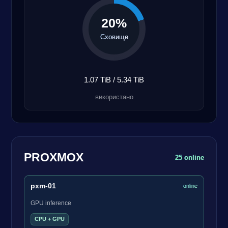
20%
Сховище
1.07 TiB / 5.34 TiB
використано
PROXMOX
25 online
pxm-01
online
GPU inference
CPU + GPU