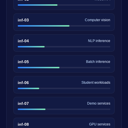
inf-03
Computer vision
inf-04
NLP inference
inf-05
Batch inference
inf-06
Student workloads
inf-07
Demo services
inf-08
GPU services